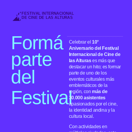
FESTIVAL INTERNACIONAL
DE CINE DE LAS ALTURAS
Formá
Celebrar el
10°
Aniversario del Festival
parte
Internacional de Cine de
las Alturas
es más que
destacar un hito; es formar
del
parte de uno de los
eventos culturales más
emblemáticos de la
Festival
región, con
más de
30.000 asistentes
apasionados por el cine,
la identidad andina y la
cultura local.
Con actividades en