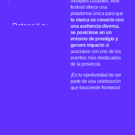
múltiples ciudades, este
festival ofrece una
plataforma única para que
tu marca se conecte con
Potenciá tu
Generá
Marca
Impacto
una audiencia diversa,
se posicione en un
entorno de prestigio y
Ampliá tu
Contribuí al
genere impacto
al
alcance y creá
desarrollo del
asociarse con uno de los
conexiones
talento y la
eventos más destacados
valiosas.
cultura del cine.
de la provincia.
¡Es tu oportunidad de ser
parte de una celebración
que trasciende fronteras!