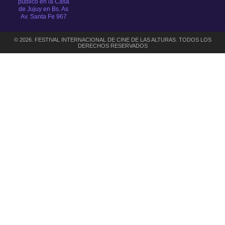
público en la Casa
de Jujuy en Bs. As
Av. Santa Fe 967
© 2026. FESTIVAL INTERNACIONAL DE CINE DE LAS ALTURAS. TODOS LOS
DERECHOS RESERVADOS