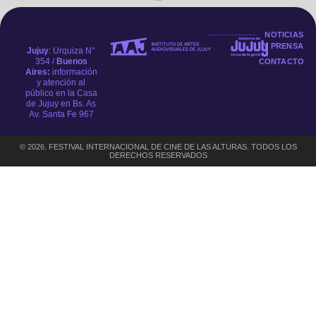
NOTICIAS
Y PRENSA
Jujuy
: Urquiza N°
354 /
Buenos
CONTACTO
Aires:
información
y atención al
público en la Casa
de Jujuy en Bs. As
Av. Santa Fe 967
© 2026. FESTIVAL INTERNACIONAL DE CINE DE LAS ALTURAS. TODOS LOS
DERECHOS RESERVADOS