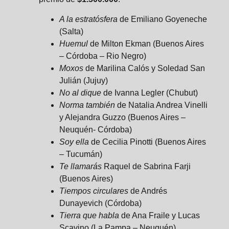
A la estratósfera
de Emiliano Goyeneche
(Salta)
Huemul
de Milton Ekman (Buenos Aires
– Córdoba – Rio Negro)
Moxos
de Marilina Calós y Soledad San
Julián (Jujuy)
No al dique
de Ivanna Legler (Chubut)
Norma también
de Natalia Andrea Vinelli
y Alejandra Guzzo (Buenos Aires –
Neuquén- Córdoba)
Soy ella
de Cecilia Pinotti (Buenos Aires
– Tucumán)
Te llamarás
Raquel de Sabrina Farji
(Buenos Aires)
Tiempos circulares
de Andrés
Dunayevich (Córdoba)
Tierra que habla
de Ana Fraile y Lucas
Scavino (La Pampa – Neuquén)