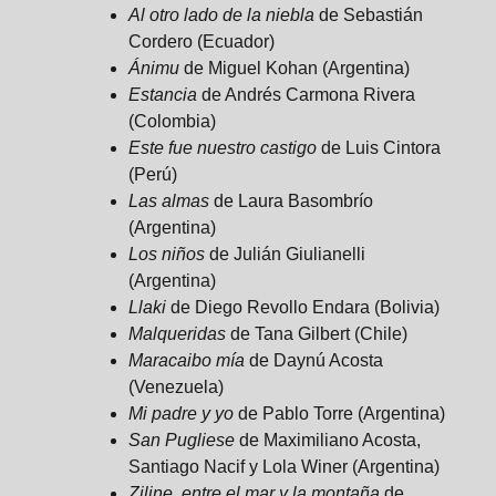
Al otro lado de la niebla
de Sebastián
Cordero (Ecuador)
Ánimu
de Miguel Kohan (Argentina)
Estancia
de Andrés Carmona Rivera
(Colombia)
Este fue nuestro castigo
de Luis Cintora
(Perú)
Las almas
de Laura Basombrío
(Argentina)
Los niños
de Julián Giulianelli
(Argentina)
Llaki
de Diego Revollo Endara (Bolivia)
Malqueridas
de Tana Gilbert (Chile)
Maracaibo mía
de Daynú Acosta
(Venezuela)
Mi padre y yo
de Pablo Torre (Argentina)
San Pugliese
de Maximiliano Acosta,
Santiago Nacif y Lola Winer (Argentina)
Ziline, entre el mar y la montaña
de