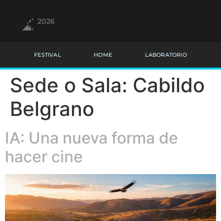
2026
FESTIVAL
HOME
LABORATORIO
Sede o Sala:
Cabildo
Belgrano
IA: Una nueva forma de
hacer cine