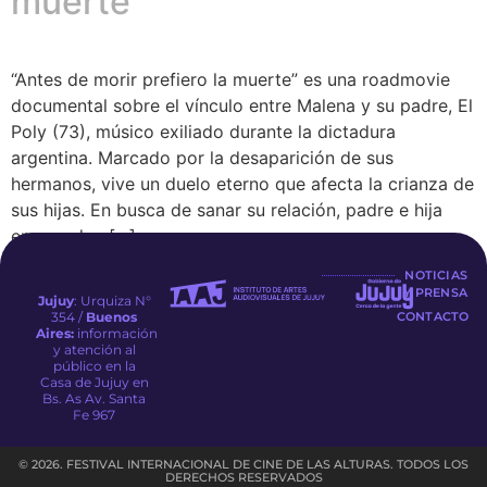
muerte
“Antes de morir prefiero la muerte” es una roadmovie
documental sobre el vínculo entre Malena y su padre, El
Poly (73), músico exiliado durante la dictadura
argentina. Marcado por la desaparición de sus
hermanos, vive un duelo eterno que afecta la crianza de
sus hijas. En busca de sanar su relación, padre e hija
emprenden […]
NOTICIAS
Y PRENSA
Jujuy
: Urquiza N°
354 /
Buenos
CONTACTO
Aires:
información
y atención al
público en la
Casa de Jujuy en
Bs. As Av. Santa
Fe 967
© 2026. FESTIVAL INTERNACIONAL DE CINE DE LAS ALTURAS. TODOS LOS
DERECHOS RESERVADOS