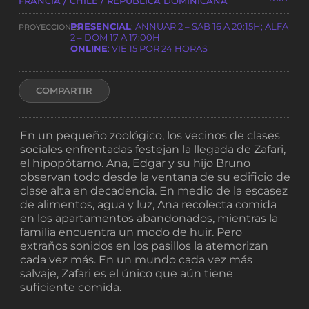
FRANCIA / CHILE / REPÚBLICA DOMINICANA
PRESENCIAL
: ANNUAR 2 – SAB 16 A 20:15H; ALFA
PROYECCIONES
2 – DOM 17 A 17:00H
ONLINE
: VIE 15 POR 24 HORAS
COMPARTIR
En un pequeño zoológico, los vecinos de clases
sociales enfrentadas festejan la llegada de Zafari,
el hipopótamo. Ana, Edgar y su hijo Bruno
observan todo desde la ventana de su edificio de
clase alta en decadencia. En medio de la escasez
de alimentos, agua y luz, Ana recolecta comida
en los apartamentos abandonados, mientras la
familia encuentra un modo de huir. Pero
extraños sonidos en los pasillos la atemorizan
cada vez más. En un mundo cada vez más
salvaje, Zafari es el único que aún tiene
suficiente comida.