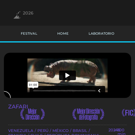
2026
FESTIVAL
HOME
LABORATORIO
ZAFARI
2024
+16
100
VENEZUELA / PERÚ / MÉXICO / BRASIL /
min