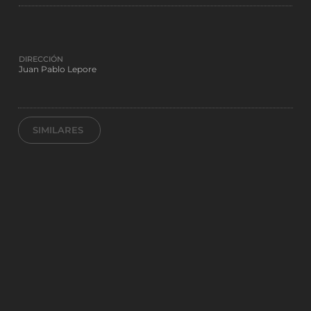
DIRECCIÓN
Juan Pablo Lepore
SIMILARES
LA TIERRA EXPLOTA, EL TIEMPO
SE ACABA