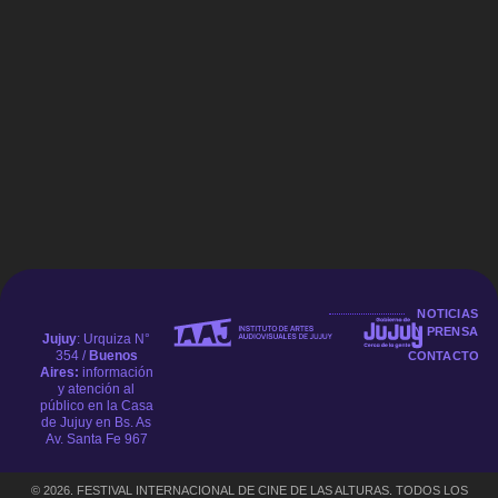
LA TIERRA EXPLOTA, EL TIEMPO
SE ACABA
NOTICIAS
Y PRENSA
Jujuy
: Urquiza N°
354 /
Buenos
CONTACTO
Aires:
información
y atención al
público en la Casa
de Jujuy en Bs. As
Av. Santa Fe 967
© 2026. FESTIVAL INTERNACIONAL DE CINE DE LAS ALTURAS. TODOS LOS